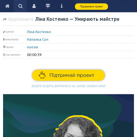
Аудіокнига
Ліна Костенко — Умирають майстри
Ліна Костенко
АВТОР:
Наталка Суп
НАЧИТАНО:
поезія
ЖАНР:
00:00:39
ЧАС ЗАПИСУ:
КОШТИ БУДУТЬ ВИТРАЧЕНІ НА ЗАПИС НОВИХ КНИГ