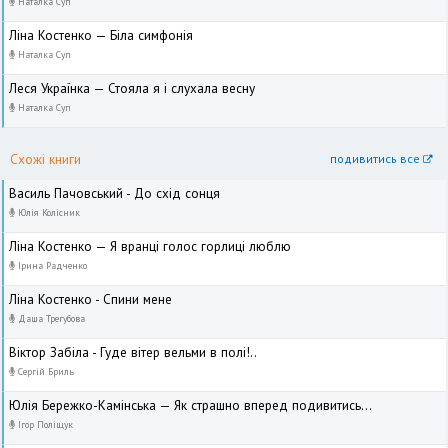
Наталка Суп
Ліна Костенко — Біла симфонія
Наталка Суп
Леся Українка — Стояла я і слухала весну
Наталка Суп
Схожі книги
подивитись все
Василь Пачовський - До схід сонця
Юлія Колісник
Ліна Костенко — Я вранці голос горлиці люблю
Ірина Радченко
Ліна Костенко - Спини мене
Даша Трегубова
Віктор Забіла - Гуде вітер вельми в полі!..
Сергій Бриль
Юлія Бережко-Камінська — Як страшно вперед подивитись...
Ігор Поліщук