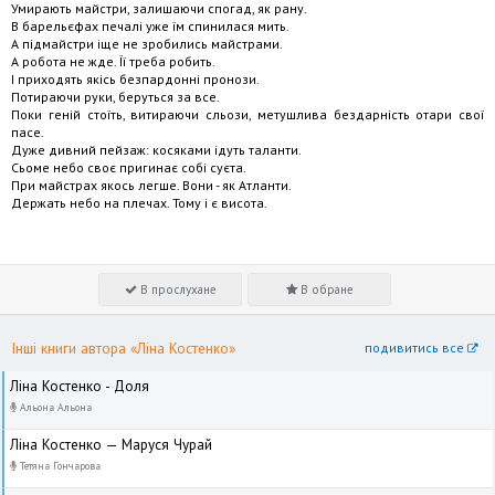
Умирають майстри, залишаючи спогад, як рану.
В барельєфах печалі уже їм спинилася мить.
А підмайстри іще не зробились майстрами.
А робота не жде. Її треба робить.
І приходять якісь безпардонні пронози.
Потираючи руки, беруться за все.
Поки геній стоїть, витираючи сльози, метушлива бездарність отари свої
пасе.
Дуже дивний пейзаж: косяками ідуть таланти.
Сьоме небо своє пригинає собі суєта.
При майстрах якось легше. Вони - як Атланти.
Держать небо на плечах. Тому і є висота.
В прослухане
В обране
Інші книги автора «Ліна Костенко»
подивитись все
Ліна Костенко - Доля
Альона Альона
Ліна Костенко — Маруся Чурай
Тетяна Гончарова