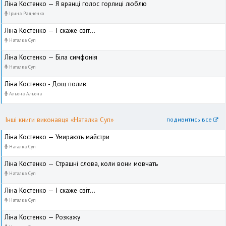
Ліна Костенко — Я вранці голос горлиці люблю
Ірина Радченко
Ліна Костенко — І скаже світ...
Наталка Суп
Ліна Костенко — Біла симфонія
Наталка Суп
Ліна Костенко - Дощ полив
Альона Альона
Інші книги виконавця «Наталка Суп»
подивитись все
Ліна Костенко — Умирають майстри
Наталка Суп
Ліна Костенко — Страшні слова, коли вони мовчать
Наталка Суп
Ліна Костенко — І скаже світ...
Наталка Суп
Ліна Костенко — Розкажу