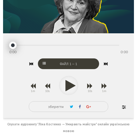
0:00
0:00
ФАЙЛ
1
—
1
1m
10s
10s
1m
зберегти
Слухати аудіокнигу "Ліна Костенко — Умирають майстри" онлайн українською
мовою