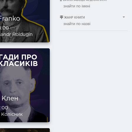
ЖАНР КНИГИ
Franko
8:00
andr Roldugin
ГАДИ ПРО
КЛАСИКІВ
 Клен
:00
 Колісник