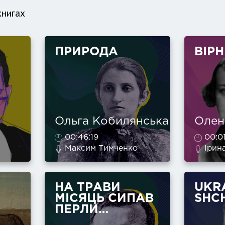
книгах
ПРИРОДА
ВІРН
Ольга Кобилянська
Олен
00:46:19
00:01
Максим Тимченко
Ірин
НА ТРАВИ
UKR
МІСЯЦЬ СИПАВ
SHC
ПЕРЛИ…