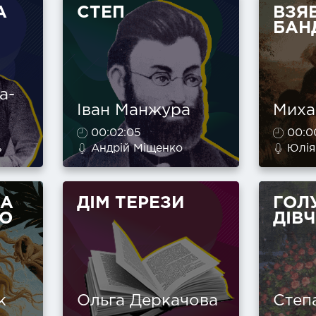
А
СТЕП
ВЗЯВ
БАНД
а-
Іван Манжура
Миха
00:02:05
00:0
ь
Андрій Міщенко
Юлія
ЛА
ДІМ ТЕРЕЗИ
ГОЛ
ТО
ДІВ
к
Ольга Деркачова
Степ