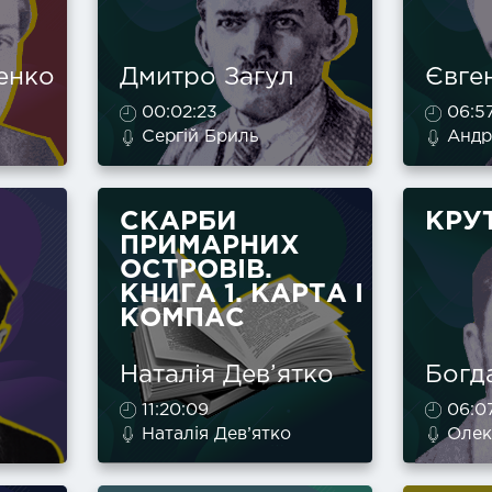
енко
Дмитро Загул
Євге
00:02:23
06:5
Сергій Бриль
Андр
СКАРБИ
КРУ
ПРИМАРНИХ
ОСТРОВІВ.
КНИГА 1. КАРТА І
КОМПАС
Наталія Дев’ятко
Богд
11:20:09
06:0
Наталія Дев’ятко
Олек