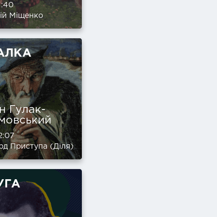
1:40
ій Міщенко
АЛКА
н Гулак-
мовський
2:07
д Приступа (Діля)
УГА