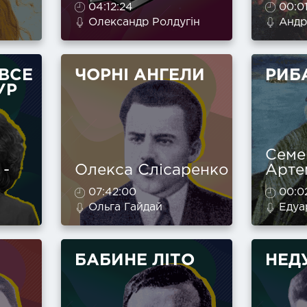
04:12:24
00:0
Олександр Ролдугін
Андр
 ВСЕ
ЧОРНІ АНГЕЛИ
РИБ
УР
Семе
 -
Олекса Слісаренко
Арте
07:42:00
00:0
Ольга Гайдай
Едуар
БАБИНЕ ЛІТО
НЕД