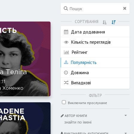
СОРТУВАННЯ
ІСТЬ
Дата додавання
Кількість переглядів
Рейтинг
Популярність
а Теліга
Довжина
:11
Випадкові
а Хоменко
ФІЛЬТР
Виключити прослухане
ADENE
АВТОР КНИГИ
HASTIA
ВИКОНАВЕЦЬ АУДІОКНИГИ