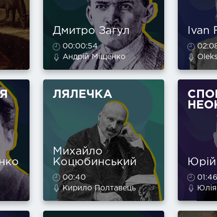
Дмитро Загул
Ivan 
00:00:54
02:0
Андрій Міщенко
Oleks
Я
ЛЯЛЕЧКА
СПО
НЕО
Михайло
нко
Коцюбинський
Юрій
00:40
01:46
Кирило Полтавець
Юлія