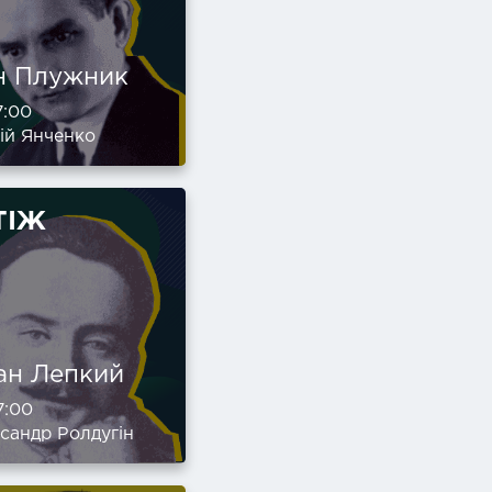
н Плужник
7:00
ій Янченко
ТІЖ
ан Лепкий
7:00
сандр Ролдугін