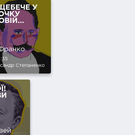
ЩЕБЕЧЕ У
ОЧКУ
ВІЙ...
 Франко
:35
сандр Степаненко
Ї!
ВИ
вей