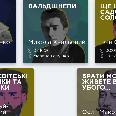
ВАЛЬДШНЕПИ
ЩЕ 
САД
СОЛО
нко
Микола Хвильовий
Іван
02:16:26
00:01
Марина Галушко
Олек
ВІТСЬКІ
БРАТИ МО
КИ ТА
ЖИВЕТЕ 
КИ
УБОГО...
уй-
ий
Осип Мако