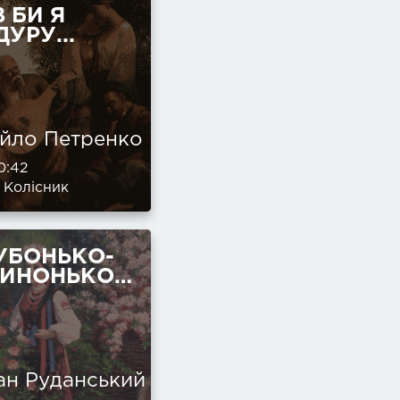
 БИ Я
УРУ...
йло Петренко
0:42
 Колісник
УБОНЬКО-
ЧИНОНЬКО…
ан Руданський