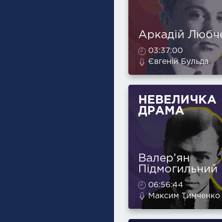
Аркадій Любч
03:37:00
Євгеній Бульда
НЕВЕЛИЧКА
ДРАМА
Валер’ян
Підмогильний
06:56:44
Максим Тимченко