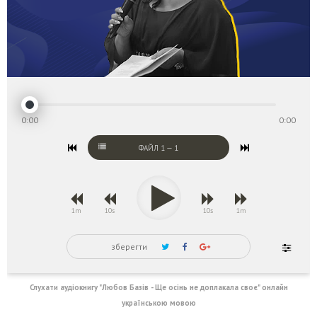
0:00
0:00
ФАЙЛ
1
—
1
1m
10s
10s
1m
зберегти
Слухати аудіокнигу "Любов Базів - Ще осінь не доплакала своє" онлайн
українською мовою