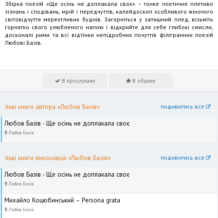
Збірка поезій «Ще осінь не доплакала своє» – тонке поетичне плетиво
зізнань і сподівань, мрій і передчуттів, калейдоскоп особливого жіночого
світовідчуття мерехтливих буднів. Загорніться у затишний плед, візьміть
горнятко свого улюбленого напою і відкрийте для себе глибокі смисли,
досконалі рими та всі відтінки непідробних почуттів філігранних поезій
Любові Базів.
В прослухане
В обране
Інші книги автора «Любов Базів»
подивитись все
Любов Базів - Ще осінь не доплакала своє
Любов Базів
Інші книги виконавця «Любов Базів»
подивитись все
Любов Базів - Ще осінь не доплакала своє
Любов Базів
Михайло Коцюбинський – Persona grata
Любов Базів