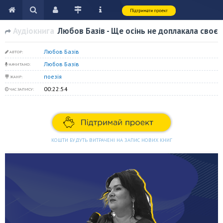
Аудіокнига
Любов Базів - Ще осінь не доплакала своє
Любов Базів
АВТОР:
Любов Базів
НАЧИТАНО:
поезія
ЖАНР:
00:22:54
ЧАС ЗАПИСУ:
КОШТИ БУДУТЬ ВИТРАЧЕНІ НА ЗАПИС НОВИХ КНИГ