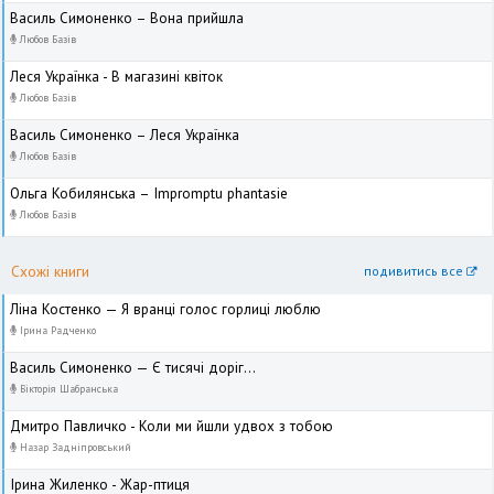
Василь Симоненко – Вона прийшла
Любов Базів
Леся Українка - В магазині квіток
Любов Базів
Василь Симоненко – Леся Українка
Любов Базів
Ольга Кобилянська – Impromptu phantasie
Любов Базів
Схожі книги
подивитись все
Ліна Костенко — Я вранці голос горлиці люблю
Ірина Радченко
Василь Симоненко — Є тисячі доріг...
Вікторія Шабранська
Дмитро Павличко - Коли ми йшли удвох з тобою
Назар Задніпровський
Ірина Жиленко - Жар-птиця