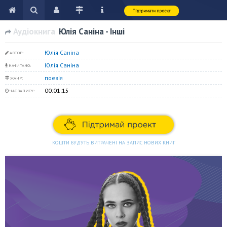
Аудіокнига
Юлія Саніна - Інші
Юлія Саніна
АВТОР:
Юлія Саніна
НАЧИТАНО:
поезія
ЖАНР:
00:01:15
ЧАС ЗАПИСУ:
КОШТИ БУДУТЬ ВИТРАЧЕНІ НА ЗАПИС НОВИХ КНИГ