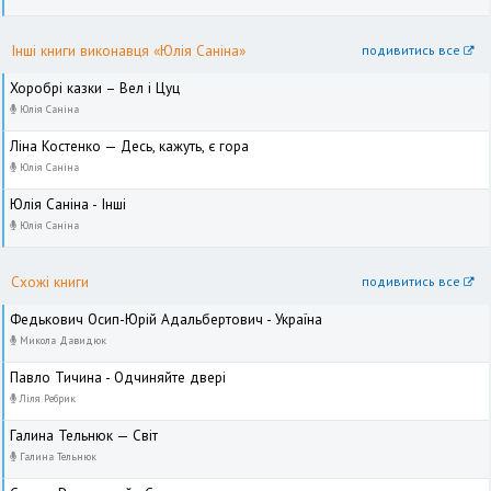
Інші книги виконавця «Юлія Саніна»
подивитись все
Хоробрі казки – Вел і Цуц
Юлія Саніна
Ліна Костенко — Десь, кажуть, є гора
Юлія Саніна
Юлія Саніна - Інші
Юлія Саніна
Схожі книги
подивитись все
Федькович Осип-Юрій Адальбертович - Україна
Микола Давидюк
Павло Тичина - Одчиняйте двері
Ліля Ребрик
Галина Тельнюк — Світ
Галина Тельнюк