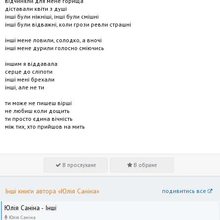
відчиняли для мене горища
діставали квіти з душі
інші були ніжніші, інші були смішні
інші були відважні, коли грози ревли страшні
інші мене ловили, солодко, а вночі
інші мене дурили голосно сміючись
іншим я віддавала
серце до сліпоти
інші мені брехали
інші, але не ти
ти може не пишеш вірші
не любиш коли дощить
ти просто єдина вічність
між тих, хто прийшов на мить
В прослухане
В обране
Інші книги автора «Юлія Саніна»
подивитись все
Юлія Саніна - Інші
Юлія Саніна