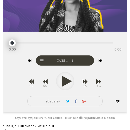
0:00
0:00
ФАЙЛ
1
—
1
1m
10s
10s
1m
зберегти
Слухати аудіокнигу "Юлія Саніна - Інші" онлайн українською мовою
знаєш, а інші писали мені вірші