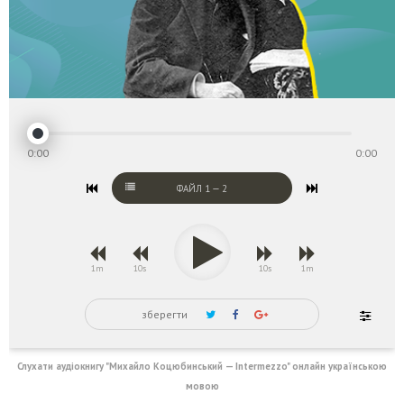
0:00
0:00
ФАЙЛ
1
—
2
1m
10s
10s
1m
зберегти
Слухати аудіокнигу "Михайло Коцюбинський — Intermezzo" онлайн українською
мовою