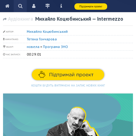
Аудіокнига
Михайло Коцюбинський — Intermezzo
Михайло Коцюбинський
АВТОР:
Тетяна Гончарова
НАЧИТАНО:
новела
•
Програма ЗНО
ЖАНР:
00:29:01
ЧАС ЗАПИСУ:
КОШТИ БУДУТЬ ВИТРАЧЕНІ НА ЗАПИС НОВИХ КНИГ