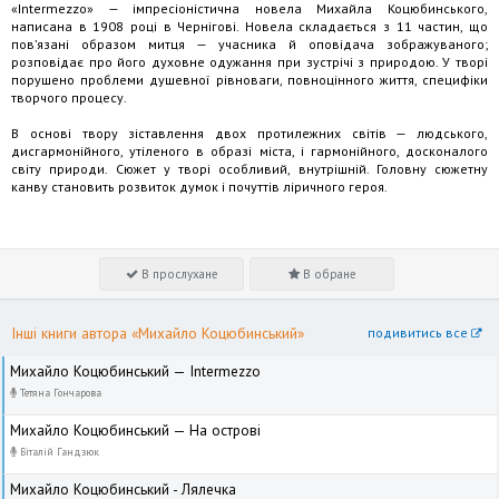
«Intermezzo» — імпресіоністична новела Михайла Коцюбинського,
написана в 1908 році в Чернігові. Новела складається з 11 частин, що
пов’язані образом митця — учасника й оповідача зображуваного;
розповідає про його духовне одужання при зустрічі з природою. У творі
порушено проблеми душевної рівноваги, повноцінного життя, специфіки
творчого процесу.
В основі твору зіставлення двох протилежних світів — людського,
дисгармо­нійного, утіленого в образі міста, і гармонійного, досконалого
світу природи. Сюжет у творі особливий, внутрішній. Головну сюжетну
канву становить розвиток думок і почуттів ліричного героя.
В прослухане
В обране
Інші книги автора «Михайло Коцюбинський»
подивитись все
Михайло Коцюбинський — Intermezzo
Тетяна Гончарова
Михайло Коцюбинський — На острові
Віталій Гандзюк
Михайло Коцюбинський - Лялечка