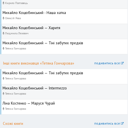
Кирило Полтавець
Михайло Коцюбинський - Наша хатка
Олексій Рева
Михайло Коцюбинський — Харитя
Людмила Ляхевич
Михайло Коцюбинський — Тіні забутих предків
Тетяна Гончарова
Інші книги виконавця «Тетяна Гончарова»
подивитись все
Михайло Коцюбинський — Тіні забутих предків
Тетяна Гончарова
Михайло Коцюбинський — Intermezzo
Тетяна Гончарова
Ліна Костенко — Маруся Чурай
Тетяна Гончарова
Схожі книги
подивитись все