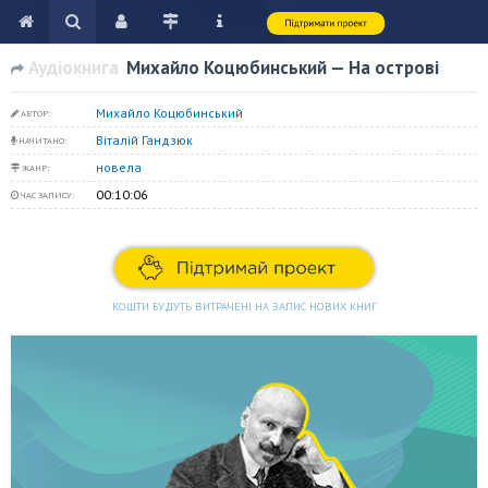
Аудіокнига
Михайло Коцюбинський — На острові
Михайло Коцюбинський
АВТОР:
Віталій Гандзюк
НАЧИТАНО:
новела
ЖАНР:
00:10:06
ЧАС ЗАПИСУ:
КОШТИ БУДУТЬ ВИТРАЧЕНІ НА ЗАПИС НОВИХ КНИГ