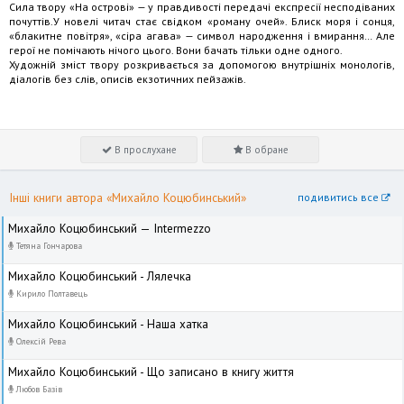
Сила твору «На острові» — у правдивості передачі експресії несподіваних
почуттів.У новелі читач стає свідком «роману очей». Блиск моря і сонця,
«блакитне повітря», «сіра агава» — символ народження і вмирання… Але
герої не помічають нічого цього. Вони бачать тільки одне одного.
Художній зміст твору розкривається за допомогою внутрішніх монологів,
діалогів без слів, описів екзотичних пейзажів.
В прослухане
В обране
Інші книги автора «Михайло Коцюбинський»
подивитись все
Михайло Коцюбинський — Intermezzo
Тетяна Гончарова
Михайло Коцюбинський - Лялечка
Кирило Полтавець
Михайло Коцюбинський - Наша хатка
Олексій Рева
Михайло Коцюбинський - Що записано в книгу життя
Любов Базів