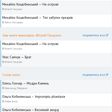
Михайло Коцюбинський — На острові
Віталій Гандзюк
Михайло Коцюбинський — Тіні забутих предків
Тетяна Гончарова
Інші книги виконавця «Віталій Гандзюк»
подивитись все
Михайло Коцюбинський — На острові
Віталій Гандзюк
Улас Самчук — Брат
Віталій Гандзюк
Схожі книги
подивитись все
Олесь Гончар — Модри Камень
Олександр Петрушин
Ольга Кобилянська – Impromptu phantasie
Любов Базів
Ольга Кобилянська – Весняний акорд