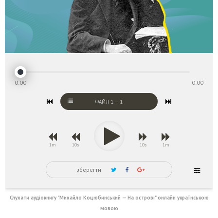
0:00
0:00
ФАЙЛ
1
—
1
1m
10s
10s
1m
зберегти
Слухати аудіокнигу "Михайло Коцюбинський — На острові" онлайн українською
мовою