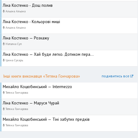
Ліна Костенко - Дощ полив
Альона Альона
Ліна Костенко - Кольорові миші
Альона Альона
Ліна Костенко — Розкажу
Наталка Суп
Ліна Костенко — Хай буде легко. Дотиком пера...
Ірина Сухарь
Інші книги виконавця «Тетяна Гончарова»
подивитись все
Михайло Коцюбинський — Intermezzo
Тетяна Гончарова
Ліна Костенко — Маруся Чурай
Тетяна Гончарова
Михайло Коцюбинський — Тіні забутих предків
Тетяна Гончарова