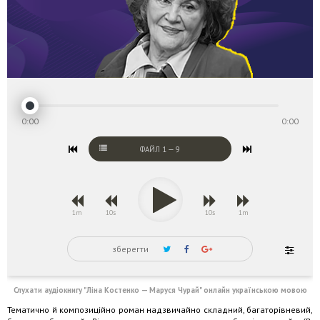
0:00
0:00
ФАЙЛ
1
—
9
1m
10s
10s
1m
зберегти
Слухати аудіокнигу "Ліна Костенко — Маруся Чурай" онлайн українською мовою
Тематично й композиційно роман надзвичайно складний, багаторівневий,