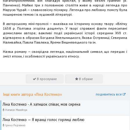
багатопроблемний. Він «нагадує кристал, у якому безліч граней» (В.
Панченко). Майже три з половиною століття живе в народі легенда про
Марусю Чу­рай — славнозвісну піснярку. Легенда про любовну помсту була
поширеною темою і в художній літературі.
В авторському міні-пролозі — вказівка на історичну основу твору: «Влітку
1658 р. Полтава згоріла дощенту». У творі справжні факти пересипані
домис­лами автора; важливі події української історії середини XVII ст.
відтворено в образах Богдана Хмельницького, Якова Остряниці, Северина
Наливайка, Павла Павлюка, Яреми Вишневецького та ін.
Назва роману — своєрідна легенда, національний символ, що передає і
зміст епохи, і особливості українського етносу.
В прослухане
В обране
Інші книги автора «Ліна Костенко»
подивитись все
Ліна Костенко - А затишок співає, мов сирена
Наталія Мосейчук
Ліна Костенко — Я вранці голос горлиці люблю
Ірина Радченко