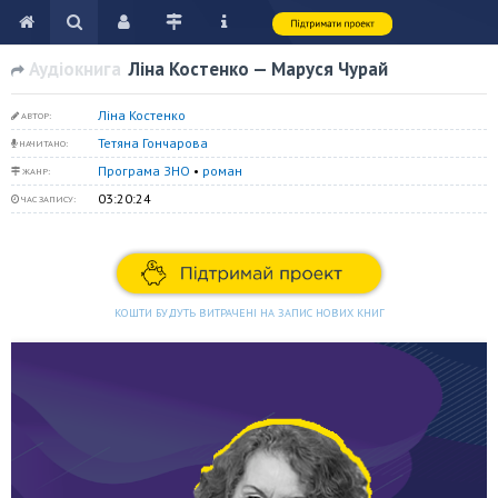
Аудіокнига
Ліна Костенко — Маруся Чурай
Ліна Костенко
АВТОР:
Тетяна Гончарова
НАЧИТАНО:
Програма ЗНО
•
роман
ЖАНР:
03:20:24
ЧАС ЗАПИСУ:
КОШТИ БУДУТЬ ВИТРАЧЕНІ НА ЗАПИС НОВИХ КНИГ