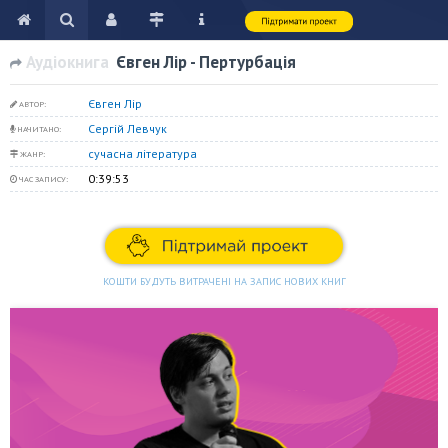
Аудіокнига
Євген Лір - Пертурбація
Євген Лір
АВТОР:
Сергій Левчук
НАЧИТАНО:
сучасна література
ЖАНР:
0:39:53
ЧАС ЗАПИСУ:
КОШТИ БУДУТЬ ВИТРАЧЕНІ НА ЗАПИС НОВИХ КНИГ