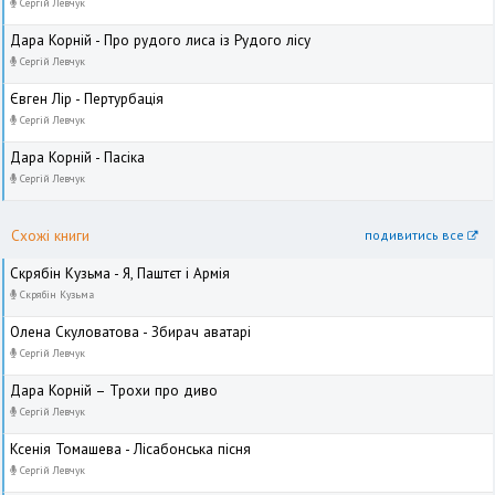
Сергій Левчук
Дара Корній - Про рудого лиса із Рудого лісу
Сергій Левчук
Євген Лір - Пертурбація
Сергій Левчук
Дара Корній - Пасіка
Сергій Левчук
Схожі книги
подивитись все
Скрябін Кузьма - Я, Паштєт і Армія
Скрябін Кузьма
Олена Скуловатова - Збирач аватарі
Сергій Левчук
Дара Корній – Трохи про диво
Сергій Левчук
Ксенія Томашева - Лісабонська пісня
Сергій Левчук