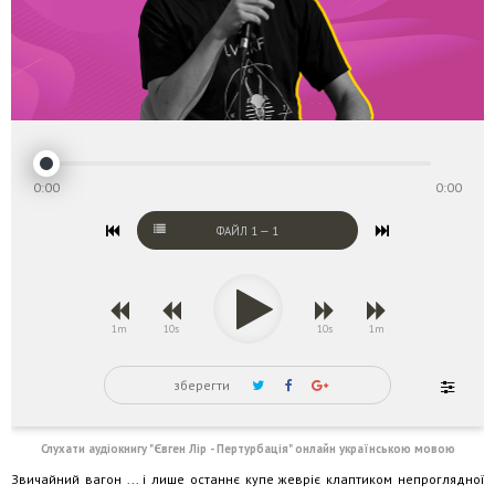
0:00
0:00
ФАЙЛ
1
—
1
1m
10s
10s
1m
зберегти
Слухати аудіокнигу "Євген Лір - Пертурбація" онлайн українською мовою
Звичайний вагон ... і лише останнє купе жевріє клаптиком непроглядної