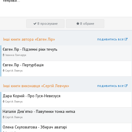
темряви...
В прослухане
В обране
Інші книги автора «Євген Лір»
подивитись все
Євген Лір - Підземні ріки течуть
Іванна Гончарук
Євген Лір - Пертурбація
Сергій Левчук
Інші книги виконавця «Сергій Левчук»
подивитись все
Дара Корній - Про Гуся-Невезуся
Сергій Левчук
Наталія Дев’ятко - Павутинки тонка нитка
Сергій Левчук
Олена Скуловатова - Збирач аватарі