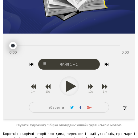
0:00
0:00
ФАЙЛ
1
—
1
1m
10s
10s
1m
зберегти
Слухати аудіокнигу "Збірка оповідань" онлайн українською мовою
Короткі новорічні історії про дива, перемоги і надії українців, про чари і