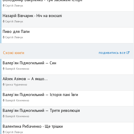
Сергій Левчук
Назарій Вівчарик - Ніч на вокзалі
Сергій Левчук
Пиво для Папи
Сергій Левчук
Схожі книги
подивитись все
Валер’ян Підмогильний — Син
Валерій Клименко
Айзек Азімов — А якщо...
Ірина Чураченко
Валер’ян Підмогильний — Історія пані Ївги
Валерій Клименко
Валер’ян Підмогильний — Третя революція
Валерій Клименко
Валентина Рибаченко - Ще трішки
Сергій Левчук