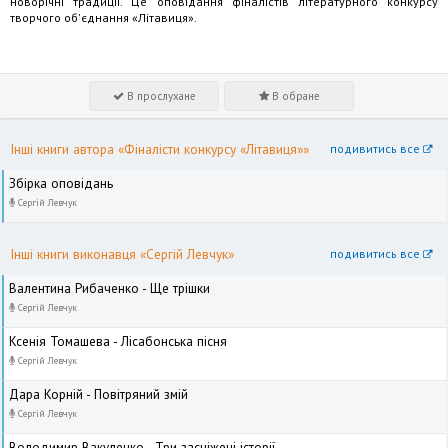
новорічні традиції. Це оповідання фіналістів літературного конкурсу
творчого об'єднання «Літавиця».
В прослухане
В обране
Інші книги автора «Фіналісти конкурсу «Літавиця»»
подивитись все
Збірка оповідань
Сергій Левчук
Інші книги виконавця «Сергій Левчук»
подивитись все
Валентина Рибаченко - Ще трішки
Сергій Левчук
Ксенія Томашева - Лісабонська пісня
Сергій Левчук
Дара Корній - Повітряний змій
Сергій Левчук
Володимир Вакуленко - Три засніжені історії