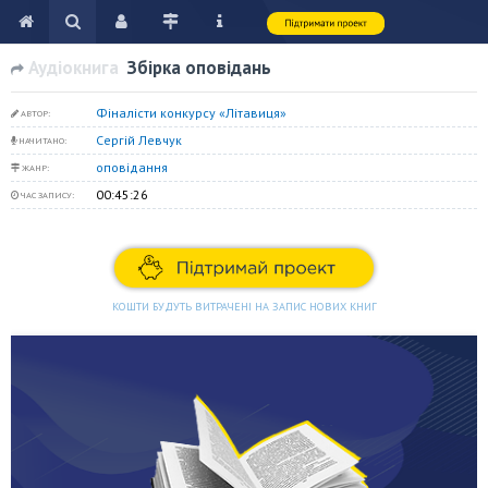
Аудіокнига
Збірка оповідань
Фіналісти конкурсу «Літавиця»
АВТОР:
Сергій Левчук
НАЧИТАНО:
оповідання
ЖАНР:
00:45:26
ЧАС ЗАПИСУ:
КОШТИ БУДУТЬ ВИТРАЧЕНІ НА ЗАПИС НОВИХ КНИГ