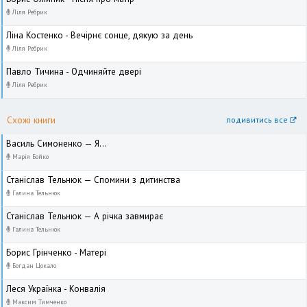
Ліля Ребрик
Ліна Костенко - Вечірнє сонце, дякую за день
Ліля Ребрик
Павло Тичина - Одчиняйте двері
Ліля Ребрик
Схожі книги
подивитись все
Василь Симоненко — Я...
Марія Бойко
Станіслав Тельнюк — Спомини з дитинства
Галина Тельнюк
Станіслав Тельнюк — А річка завмирає
Галина Тельнюк
Борис Грінченко - Матері
Богдан Цокало
Леся Українка - Конвалія
Максим Тимченко