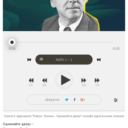
0:00
0:00
ФАЙЛ
1
—
1
1m
10s
10s
1m
зберегти
Слухати аудіокнигу "Павло Тичина - Одчиняйте двері" онлайн українською мовою
Одчиняйте двері —