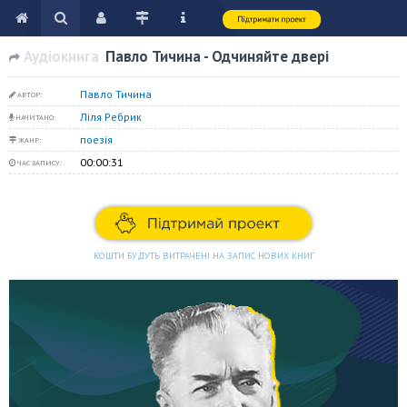
Аудіокнига
Павло Тичина - Одчиняйте двері
Павло Тичина
АВТОР:
Ліля Ребрик
НАЧИТАНО:
поезія
ЖАНР:
00:00:31
ЧАС ЗАПИСУ:
КОШТИ БУДУТЬ ВИТРАЧЕНІ НА ЗАПИС НОВИХ КНИГ