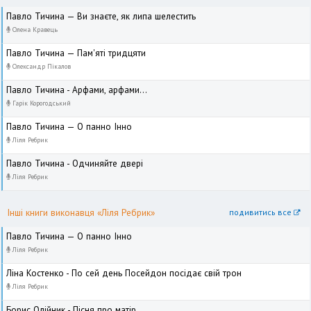
Павло Тичина — Ви знаєте, як липа шелестить
Олена Кравець
Павло Тичина — Пам'яті тридцяти
Олександр Пікалов
Павло Тичина - Арфами, арфами...
Гарік Корогодський
Павло Тичина — О панно Інно
Ліля Ребрик
Павло Тичина - Одчиняйте двері
Ліля Ребрик
Інші книги виконавця «Ліля Ребрик»
подивитись все
Павло Тичина — О панно Інно
Ліля Ребрик
Ліна Костенко - По сей день Посейдон посідає свій трон
Ліля Ребрик
Борис Олійник - Пісня про матір