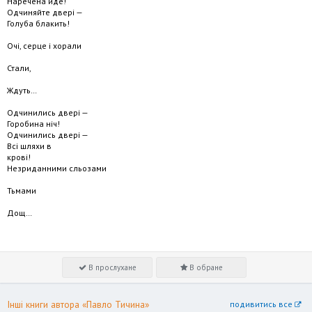
Наречена йде!
Одчиняйте двері —
Голуба блакить!
Очі, серце і хорали
Стали,
Ждуть…
Одчинились двері —
Горобина ніч!
Одчинились двері —
Всі шляхи в
крові!
Незриданними сльозами
Тьмами
Дощ…
В прослухане
В обране
Інші книги автора «Павло Тичина»
подивитись все