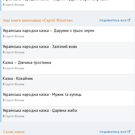
Сергій Філатов
Інші книги виконавця «Сергій Філатов»
подивитись все
Українська народна казка – Дарунки з трьох зерен
Сергій Філатов
Українська народна казка - Залізний вовк
Сергій Філатов
Казка – Дівчина-тростинка
Сергій Філатов
Казка - Кокайчик
Сергій Філатов
Українська народна казка - Мужик та купець
Сергій Філатов
Українська народна казка - Царівна жаба
Сергій Філатов
Схожі книги
подивитись все