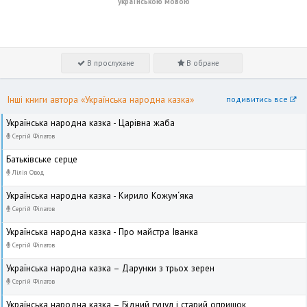
українською мовою
В прослухане
В обране
Інші книги автора «Українська народна казка»
подивитись все
Українська народна казка - Царівна жаба
Сергій Філатов
Батьківське серце
Лілія Овод
Українська народна казка - Кирило Кожум‘яка
Сергій Філатов
Українська народна казка - Про майстра Іванка
Сергій Філатов
Українська народна казка – Дарунки з трьох зерен
Сергій Філатов
Українська народна казка – Бідний гуцул і старий опришок