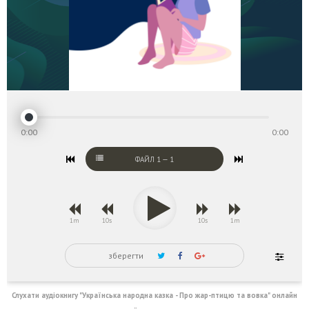
0:00
0:00
ФАЙЛ
1
—
1
1m
10s
10s
1m
зберегти
Слухати аудіокнигу "Українська народна казка - Про жар-птицю та вовка" онлайн