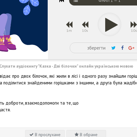
ФАЙЛ
1
—
1
1m
10s
10
зберегти
Слухати аудіокнигу "Казка - Дві білочки" онлайн українською мовою
відає про двох білочок, які жили в лісі і одного разу знайшли горі
ла поділитися знайденими горішками з іншими, а друга була жадіб
сть доброти, взаємодопомоги та те, що
астя.
В прослухане
В обране