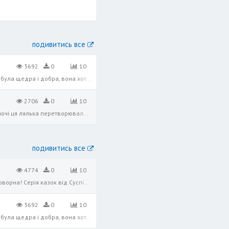
подивитись все
3692
0
10
Казка «Дві білочки» розповідає про двох білочок, які жили в лісі і одного разу знайшли горішки. Одна з білочок була щедра і добра, вона хотіла поділитися знайденими горішками з іншими, а друга була жадібною і прагнула залишити всі
2706
0
10
Казка «Заночка-в’язаночка» розповідає про бабу, яка з залишків ниток зв’язала ляльку і назвала її Заночкою. Вночі ця лялька перетворювалась на гарну дівчину і виконувала всю хатню роботу. Згодом вона змогла повернути собі людську
подивитись все
4774
0
10
💫 Англійська казка про кмітливу дівчину, що королевою стала. Розумом і сміливістю нечисть перемогла. Яка проворна! Серія казок від Суспільного для хоробрих маленьких і великих українців. Їх читають відомі артисти, військові, народ
3692
0
10
Казка «Дві білочки» розповідає про двох білочок, які жили в лісі і одного разу знайшли горішки. Одна з білочок була щедра і добра, вона хотіла поділитися знайденими горішками з іншими, а друга була жадібною і прагнула залишити всі