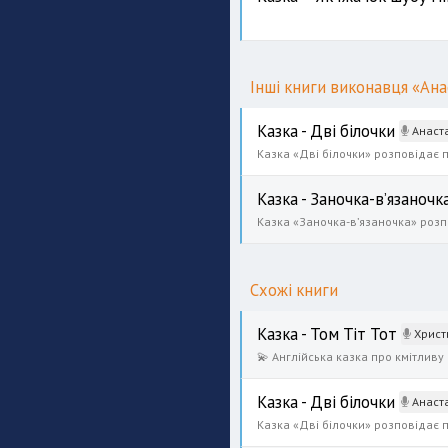
Інші книги виконавця «Ана
Казка - Дві білочки
Анастасія Євт
Казка - Заночка-вʼязаночк
Схожі книги
Казка - Том Тіт Тот
Христ
Казка - Дві білочки
Анастасія Євт