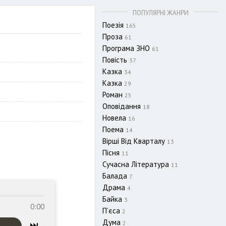
ПОПУЛЯРНІ ЖАНРИ
Поезія
165
Проза
61
Програма ЗНО
61
Повість
37
Казка
34
Казка
29
Роман
25
Оповідання
18
Новела
16
Поема
14
Вірші Від Кварталу
13
Пісня
11
Сучасна Література
11
Балада
7
Драма
4
Байка
3
0:00
П’єса
2
Дума
2