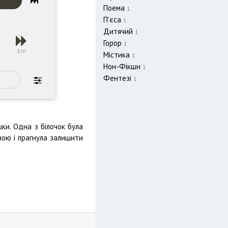
Поема
1
П'єса
1
Дитячий
1
Горор
1
s
1m
Містика
1
Нон-Фікшн
1
Фентезі
1
шки. Одна з білочок була
ною і прагнула залишити