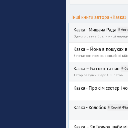
Інші книги автора «Казка»
Казка - Мишача Рада
Євге
Казка – Йона в пошуках в
Казка – Батько та син
Се
Автор озвучки: Сергій Філатов
Казка - Про сім сестер і ч
Казка - Колобок
Сергій Філатов, О
Казка – Як їжачок шубу м