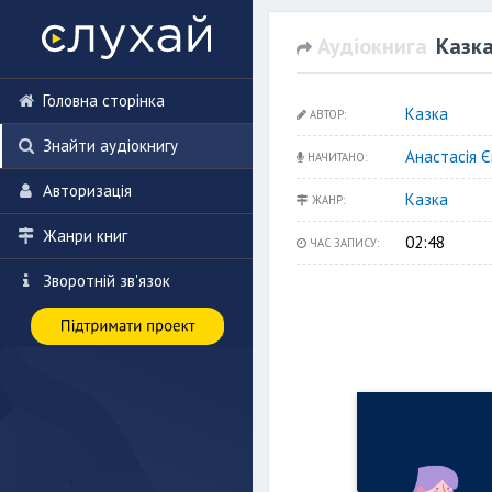
Аудіокнига
Казка
Головна сторінка
Казка
АВТОР:
Знайти аудіокнигу
Анастасія Є
НАЧИТАНО:
Авторизація
Казка
ЖАНР:
Жанри книг
02:48
ЧАС ЗАПИСУ:
Зворотній зв'язок