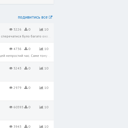
подивитись все
3226
0
10
Одного разу зібрали миші нараду, щоб вирішити, як позбутися кота, що тихцем виловлював їх по одній. Радити і сперечатися було багато охочих. То що ж вони вирішили? Серія казок від Суспільного для хоробрих маленьких і великих украї
4736
0
10
З початком повномасштабної війни компанія 7Mind замислилася над тим як можна підтримати українські сім'ї у цей непростий час. Саме тому було вирішено перекласти 3 найпопулярніші в додатку дитячі казки, які допомагатимуть краще зо
3243
0
10
2979
0
10
60393
0
10
3943
0
10