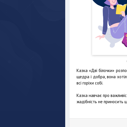
Казка «Дві білочки» розпо
щедра і добра, вона хоті
всі горіхи собі.
Казка навчає про важливі
жадібність не приносить щ