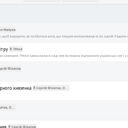
н Малуха
ітру
7Mind
ргій Філатов
орного князенка
Сергій Філатов, Олена Єлагіна
лена Єлагіна
іняв
Сергій Філатов