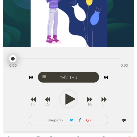
0:00
0:00
ФАЙЛ
1
—
1
1m
10s
10s
1m
зберегти