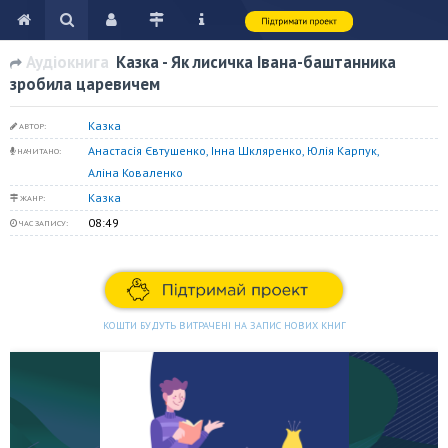
Аудіокнига
Казка - Як лисичка Івана-баштанника
зробила царевичем
Казка
АВТОР:
Анастасія Євтушенко, Інна Шкляренко, Юлія Карпук,
НАЧИТАНО:
Аліна Коваленко
Казка
ЖАНР:
08:49
ЧАС ЗАПИСУ:
КОШТИ БУДУТЬ ВИТРАЧЕНІ НА ЗАПИС НОВИХ КНИГ