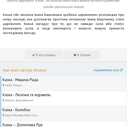
Слухати аудіокнигу "Казка - Як лисичка Івана-баштанника зробила царевичем"
онлайн українською мовою
Казка «Як лисичка Івана Баштаника зробила царевичем» розповідає про
хитру лисицю, яка допомагає простому чоловікові Івану Баштанику стати
царевичем. Казка нагадує про те, що не завжди сила або статус
визначають успіх, а іноді кмітливість і хитрість можуть принести
несподівану вигоду.
В прослухане
В обране
Інші книги автора «Казка»
подивитись все
Казка - Мишача Рада
Євген Малуха
Казка - Лисичка та журавель
Олексій Доричевський
Казка - Колобок
Сергій Філатов, Олена Єлагіна
Казка – Допитлива Руж