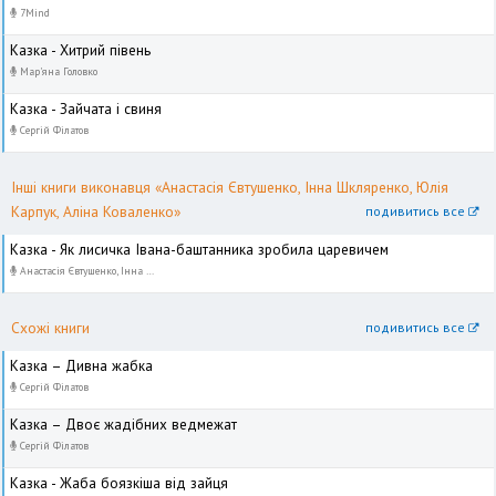
7Mind
Казка - Хитрий півень
Мар'яна Головко
Казка - Зайчата і свиня
Сергій Філатов
Інші книги виконавця «Анастасія Євтушенко, Інна Шкляренко, Юлія
Карпук, Аліна Коваленко»
подивитись все
Казка - Як лисичка Івана-баштанника зробила царевичем
Анастасія Євтушенко, Інна Шкляренко, Юлія Карпук, Аліна Коваленко
Схожі книги
подивитись все
Казка – Дивна жабка
Сергій Філатов
Казка – Двоє жадібних ведмежат
Сергій Філатов
Казка - Жаба боязкіша від зайця