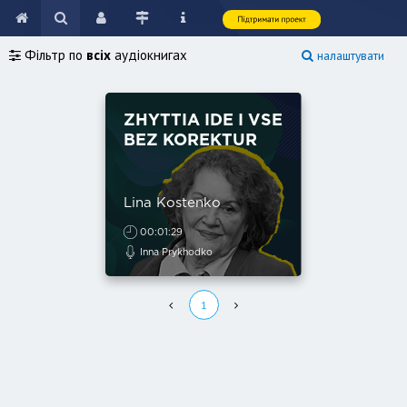
Фільтр по
всіх
аудіокнигах
налаштувати
ZHYTTIA IDE I VSE
BEZ KOREKTUR
Lina Kostenko
00:01:29
Inna Prykhodko
1