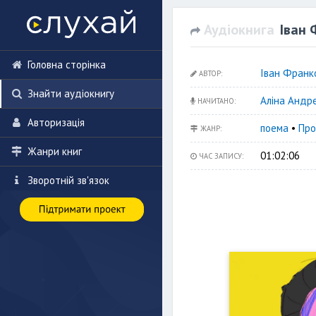
Аудіокнига
Іван
Головна сторінка
Іван Франк
АВТОР:
Знайти аудіокнигу
Аліна Андр
НАЧИТАНО:
Авторизація
поема
•
Про
ЖАНР:
Жанри книг
01:02:06
ЧАС ЗАПИСУ:
Зворотній зв'язок