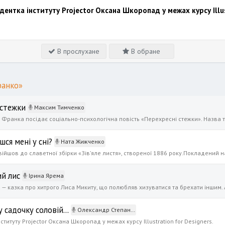
ентка інституту Projector Оксана Шкоропад у межах курсу Illus
В прослухане
В обране
ранко»
 стежки
Максим Тимченко
ся мені у сні?
Ната Жижченко
й лис
Ірина Ярема
 садочку соловій...
Олександр Степаненко
титуту Projector Оксана Шкоропад у межах курсу Illustration for Designers.