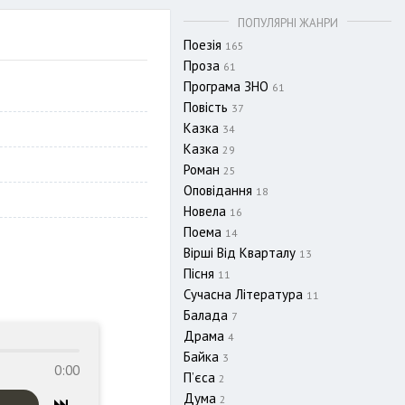
ПОПУЛЯРНІ ЖАНРИ
Поезія
165
Проза
61
Програма ЗНО
61
Повість
37
Казка
34
Казка
29
Роман
25
Оповідання
18
Новела
16
Поема
14
Вірші Від Кварталу
13
Пісня
11
Сучасна Література
11
Балада
7
Драма
4
Байка
3
0:00
П’єса
2
Дума
2