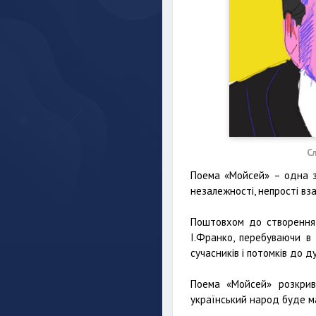
С
Поема «Мойсей» – одна з 
незалежності, непрості вз
Поштовхом до створення 
І.Франко, перебуваючи в 
сучасників і потомків до д
Поема «Мойсей» розкрива
український народ буде м