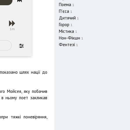
Поема
1
П'єса
1
Дитячий
1
Горор
1
s
1m
Містика
1
Нон-Фікшн
1
Фентезі
1
 показано шлях нації до
го Мойсея, яку побачив
і в ньому поет закликав
при тяжкі поневіряння,