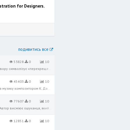
tration for Designers.
подивитись все
53828
0
10
Особливе місце в творчості Івана Франка посідає соціально-психологічна повість «Перехресні стежки». Назва твору символізує «перехрещені» життєві шляхи персонажів. Кожен із героїв цього твору є носієм сформованого світогляду, має в
45403
0
10
Вірш «Чого являєшся мені у сні» увійшов до славетної збірки «Зів’яле листя», створеної 1886 року.Покладений на музику композитором К. Данькевичем, він став популярним романсом. «Чого являєшся мені у сні» — це зворушливий монолог,
77607
0
10
«Фарбований Лис» Iвана Франка — казка про хитрого Лиса Микиту, що полюбляв хизуватися та брехати іншим. Автор висміює ошуканця, який обманув всіх звірів. Також митець засуджує й звірів, які легко повірили пройдисвіту. Казка застер
12851
0
10