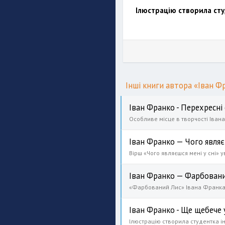
Ілюстрацію створила студ
Інші книги автора «Іван Ф
Іван Франко - Перехресні
Іван Франко — Чого являєш
Іван Франко — Фарбовани
Іван Франко - Ще щебече у
Ілюстрацію створила студентка інс