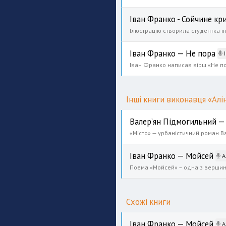
Іван Франко - Сойчине кр
Ілюстрацію створила студентка інс
Іван Франко — Не пора
І
Інші книги виконавця «Алі
Валер’ян Підмогильний —
Іван Франко — Мойсей
А
Схожі книги
Іван Франко — Мойсей
А