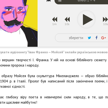
ФАЙЛ
1
—
4
1m
10s
10
зберегти
лухати аудіокнигу "Іван Франко — Мойсей" онлайн українською мовою
вершин творчості І. Франка. У ній на основі біблійного сюжету
аємини пророка i народу.
образу Мойсея була скульптура Мікеланджело — образ біблійно
1904 р. в Італії. Пролог був написаний після закінчення поеми, 
уховної єдності.
є глибоку віру поета в невичерпні сили народу, в те, що по
ати щасливе майбутнє!