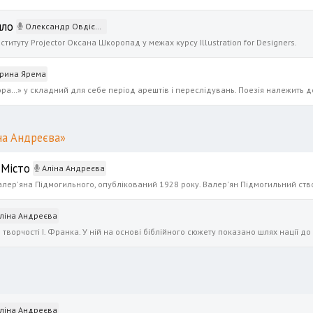
ило
Олександр Овдієнко
титуту Projector Оксана Шкоропад у межах курсу Illustration for Designers.
рина Ярема
на Андреєва»
 Місто
Аліна Андреєва
ліна Андреєва
ліна Андреєва