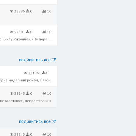
28886
0
10
9560
0
10
Іван Франко написав вірш «Не пора…» у складний для себе період арештів і переслідувань. Поезія належить до циклу «Україна». «Не пора…» — це послання до народу. Автор адресував вірш українцям Російської та Австро-Угорської імперій.
подивитись все
171961
0
10
«Місто» — урбаністичний роман Валер'яна Підмогильного, опублікований 1928 року. Валер'ян Підмогильний створив модерний роман, в якому, на відміну від традиційної селянської і соціальної тематики, акцент перенесений на урбаністичну
58643
0
10
Поема «Мойсей» – одна з вершин творчості І. Франка. У ній на основі біблійного сюжету показано шлях нації до незалежності, непрості взаємини пророка i народу. Поштовхом до створення образу Мойсея була скульптура Мікеланджело — обр
подивитись все
58643
0
10