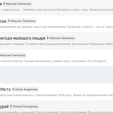
я
Максим Тимченко
рода
Максим Тимченко
ригоди молодого лицаря
Максим Тимченко
Максим Тимченко
титуту Projector Оксана Шкоропад у межах курсу Illustration for Designers.
 Місто
Аліна Андреєва
Чурай
Тетяна Гончарова