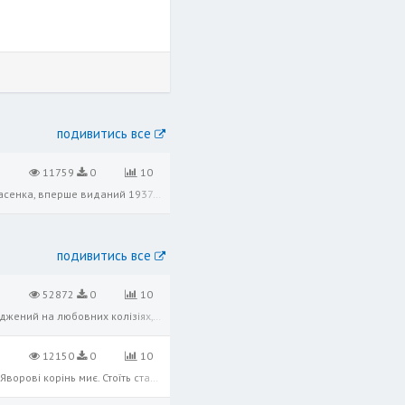
подивитись все
11759
0
10
Спиридон Черкасенко “Пригоди молодого лицаря” Історико-пригодницький роман для молоді Спиридона Черкасенка, вперше виданий 1937 року. Черкасенко наповнив свій твір особливими сюжетними рисами, збагатив його структуру новими якостя
подивитись все
52872
0
10
В.Підмогильний “Невеличка драма” Твір став продовженням марґінальної теми “Міста”, але в основному зосереджений на любовних колізіях, на протистоянні світлих ідеалізованих уявлень про сердечні почуття та грубо утилітарні ставлення
12150
0
10
Над Дніпровою сагóю Стоїть явор меж лозою, Меж лозою з ялиною, З червоною калиною. Дніпро берег риє-риє, Яворові корінь миє. Стоїть старий, похилився, Мов козак той зажурився. Що без долі, без роди́ни Та без вірної дружини, І друж