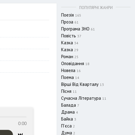
ПОПУЛЯРНІ ЖАНРИ
Поезія
165
Проза
61
Програма ЗНО
61
Повість
37
Казка
34
Казка
29
Роман
25
Оповідання
18
Новела
16
Поема
14
Вірші Від Кварталу
13
Пісня
11
Сучасна Література
11
Балада
7
Драма
4
Байка
3
0:00
П’єса
2
Дума
2