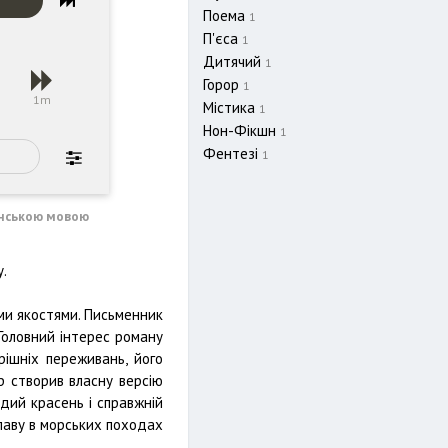
Поема
1
П'єса
1
Дитячий
1
Горор
1
s
1m
Містика
1
Нон-Фікшн
1
Фентезі
1
їнською мовою
.
ми якостями. Письменник
Головний інтерес роману
рішніх переживань, його
р створив власну версію
одий красень і справжній
славу в морських походах