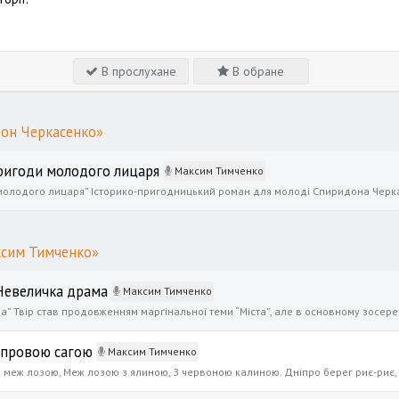
В прослухане
В обране
дон Черкасенко»
ригоди молодого лицаря
Максим Тимченко
ксим Тимченко»
 Невеличка драма
Максим Тимченко
іпровою сагою
Максим Тимченко