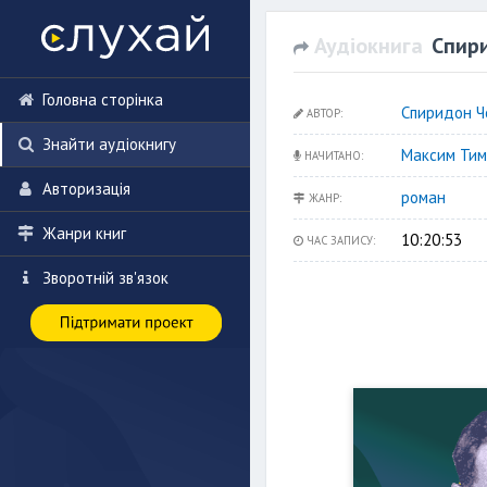
Аудіокнига
Спири
Головна сторінка
Спиридон Ч
АВТОР:
Знайти аудіокнигу
Максим Тим
НАЧИТАНО:
Авторизація
роман
ЖАНР:
Жанри книг
10:20:53
ЧАС ЗАПИСУ:
Зворотній зв'язок