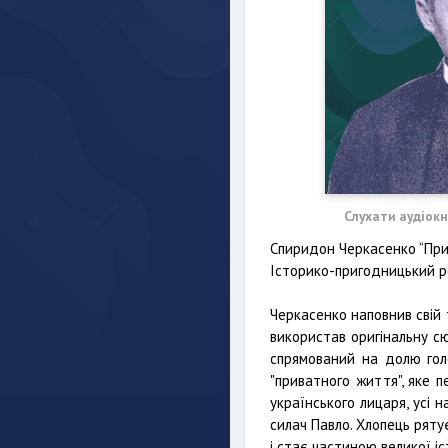
Слухати аудіок
Спиридон Черкасенко “При
Історико-пригодницький р
Черкасенко наповнив свій
використав оригінальну сю
спрямований на долю голо
"приватного життя", яке п
українського лицаря, усі 
силач Павло. Хлопець ряту
і стає частиною великої іст