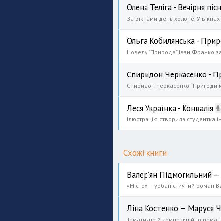
Олена Теліга - Вечірня пісн
Ольга Кобилянська - При
Спиридон Черкасенко - П
Леся Українка - Конвалія
Ілюстрацію створила студентка інс
Схожі книги
Валер’ян Підмогильний —
Ліна Костенко — Маруся 