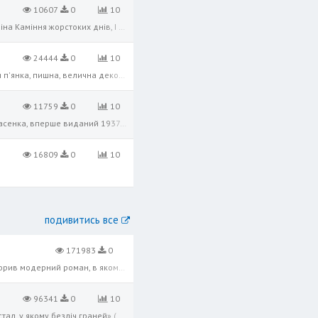
10607
0
10
За вікнами день холоне, У вікнах — перші вогні ... Замкни у моїх долонях Ненависть свою і гнів. Зложи на мої коліна Каміння жорстоких днів, І срібло свого полину Мені поклади до ніг. Щоб легке, розкуте серце Співало, як вільний пт
24444
0
10
Новелу "Природа" Іван Франко зараховував до кращих новел цієї письменниці. Природа у новелі — це не тільки п'янка, пишна, велична декорація, яка поетизує "роман на мент" міської дівчини та гуцульського парубка, це — їхня кров і не
11759
0
10
Спиридон Черкасенко “Пригоди молодого лицаря” Історико-пригодницький роман для молоді Спиридона Черкасенка, вперше виданий 1937 року. Черкасенко наповнив свій твір особливими сюжетними рисами, збагатив його структуру новими якостя
16809
0
10
подивитись все
171983
0
10
«Місто» — урбаністичний роман Валер'яна Підмогильного, опублікований 1928 року. Валер'ян Підмогильний створив модерний роман, в якому, на відміну від традиційної селянської і соціальної тематики, акцент перенесений на урбаністичну
96341
0
10
Тематично й композиційно роман надзвичайно складний, багаторівневий, багатопроблемний. Він «нагадує кристал, у якому безліч граней» (В. Панченко). Майже три з половиною століття живе в народі легенда про Марусю Чу­рай — славнозвіс