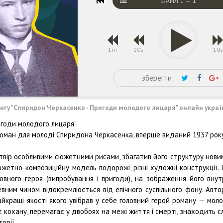
ФАЙЛ
1
—
1
1m
10s
10
зберегти
нигу "Спиридон Черкасенко - Пригоди молодого лицаря" онлайн укра
годи молодого лицаря”
оман для молоді Спиридона Черкасенка, вперше виданий 1937 року
 твір особливими сюжетними рисами, збагатив його структуру нови
жетно-композиційну модель подорожі, різні художні конструкції. 
вного героя (випробування і пригоди), на зображення його внут
евним чином відокремлюється від епічного суспільного фону. Авто
найкращі якості якого увібрав у себе головний герой роману — мол
є кохану, перемагає у двобоях на межі життя і смерті, знаходить 
орії.