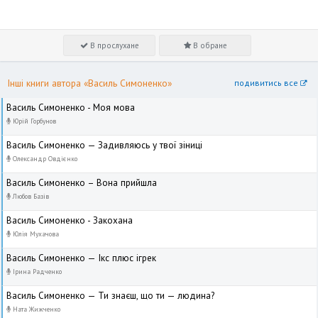
В прослухане
В обране
Інші книги автора «Василь Симоненко»
подивитись все
Василь Симоненко - Моя мова
Юрій Горбунов
Василь Симоненко — Задивляюсь у твої зіниці
Олександр Овдієнко
Василь Симоненко – Вона прийшла
Любов Базів
Василь Симоненко - Закохана
Юлія Мухачова
Василь Симоненко — Ікс плюс ігрек
Ірина Радченко
Василь Симоненко — Ти знаєш, що ти — людина?
Ната Жижченко