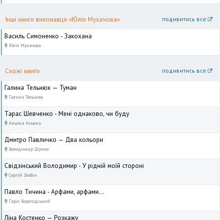
Інші книги виконавця «Юлія Мухачова»
подивитись все
Василь Симоненко - Закохана
Юлія Мухачова
Схожі книги
подивитись все
Галина Тельнюк — Туман
Галина Тельнюк
Тарас Шевченко - Мені однаково, чи буду
Альона Альона
Дмитро Павличко — Два кольори
Володимир Шумко
Свідзінський Володимир - У рідній моїй стороні
Сергій Злобін
Павло Тичина - Арфами, арфами...
Гарік Корогодський
Ліна Костенко — Розкажу