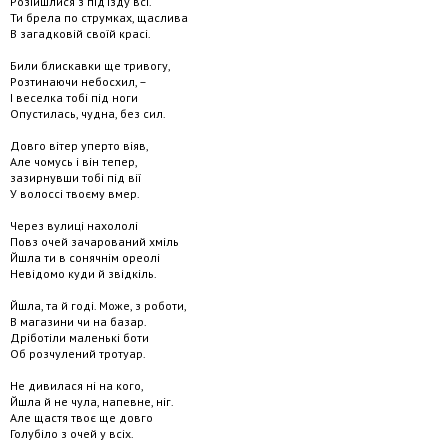
Розійшлися з під’їзду всі.
Ти брела по струмках, щаслива
В загадковій своїй красі.
Били блискавки ще тривогу,
Розтинаючи небосхил, –
І веселка тобі під ноги
Опустилась, чудна, без сил.
Довго вітер уперто віяв,
Але чомусь і він тепер,
зазирнувши тобі під вії
У волоссі твоєму вмер.
Через вулиці нахололі
Повз очей зачарований хміль
Йшла ти в сонячнім ореолі
Невідомо куди й звідкіль.
Йшла, та й годі. Може, з роботи,
В магазини чи на базар.
Дріботіли маленькі боти
Об розчулений тротуар.
Не дивилася ні на кого,
Йшла й не чула, напевне, ніг.
Але щастя твоє ще довго
Голубіло з очей у всіх.