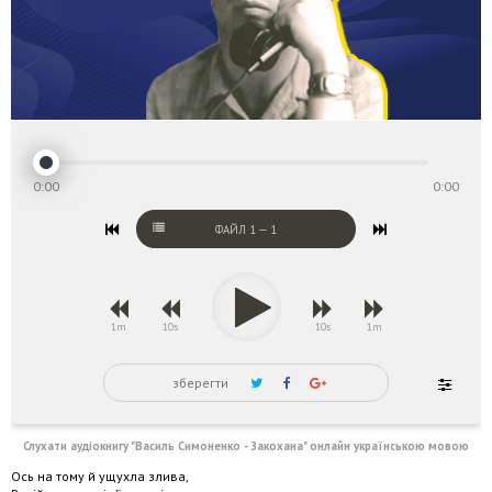
0:00
0:00
ФАЙЛ
1
—
1
1m
10s
10s
1m
зберегти
Слухати аудіокнигу "Василь Симоненко - Закохана" онлайн українською мовою
Ось на тому й ущухла злива,