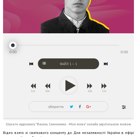
0:00
0:00
ФАЙЛ
1
—
1
1m
10s
10s
1m
зберегти
Слухати аудіокнигу "Василь Симоненко - Моя мова" онлайн українською мовою
Відео взято зі святкового конценту до Дня незалежності України в ефірі