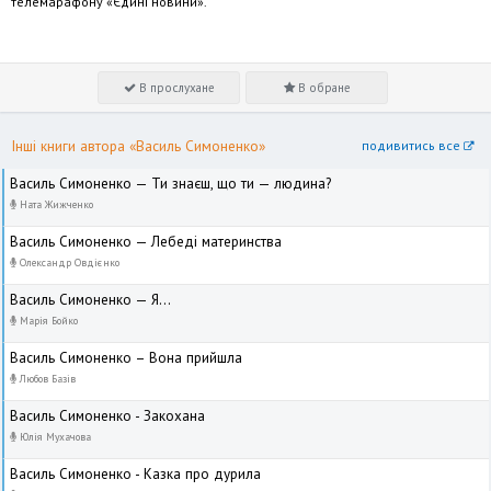
телемарафону «Єдині новини».
В прослухане
В обране
Інші книги автора «Василь Симоненко»
подивитись все
Василь Симоненко — Ти знаєш, що ти — людина?
Ната Жижченко
Василь Симоненко — Лебеді материнства
Олександр Овдієнко
Василь Симоненко — Я...
Марія Бойко
Василь Симоненко – Вона прийшла
Любов Базів
Василь Симоненко - Закохана
Юлія Мухачова
Василь Симоненко - Казка про дурила