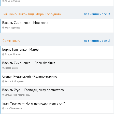
Альона Узлюк
Інші книги виконавця «Юрій Горбунов»
подивитись все
Василь Симоненко - Моя мова
Юрій Горбунов
Схожі книги
подивитись все
Борис Грінченко - Матері
Богдан Цокало
Василь Симоненко – Леся Українка
Любов Базів
Степан Руданський - Калино-малино
Андрій Міщенко
Василь Стус — Господи, гніву пречистого
Володимир Мартинець
Іван Франко — Чого являєшся мені у сні?
Ната Жижченко