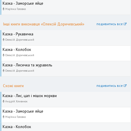
Казка - Заморське яйце
Мар'яна Головко
Інші книги виконавця «Олексій Доричевський»
подивитись все
Казка - Рукавичка
Олексій Доричевський
Казка - Колобок
Олексій Доричевський
Казка - Лисичка та журавель
Олексій Доричевський
Схожі книги
подивитись все
Казка - Лис, цап і мішок моркви
Андрій Хливнюк
Казка - Заморське яйце
Мар'яна Головко
Казка - Колобок