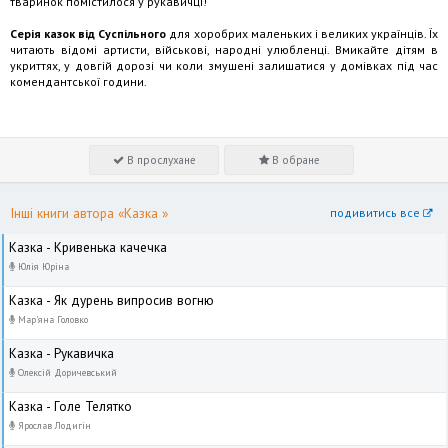
тваринок помістилося у рукавичці!
Серія казок від Суспільного
для хоробрих маленьких і великих українців. Їх
читають відомі артисти, військові, народні улюбленці. Вмикайте дітям в
укриттях, у довгій дорозі чи коли змушені залишатися у домівках під час
комендантської години.
В прослухане
В обране
Інші книги автора «Казка »
подивитись все
Казка - Кривенька качечка
Юлія Юріна
Казка - Як дурень випросив вогню
Мар'яна Головко
Казка - Рукавичка
Олексій Доричевський
Казка - Голе Телятко
Ярослав Лодигін