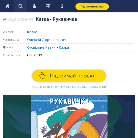
Аудіокнига
Казка - Рукавичка
Казка
АВТОР:
Олексій Доричевський
НАЧИТАНО:
Суспільне Казки
•
Казка
ЖАНР:
00:05:00
ЧАС ЗАПИСУ:
КОШТИ БУДУТЬ ВИТРАЧЕНІ НА ЗАПИС НОВИХ КНИГ