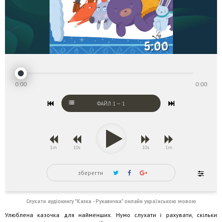
0:00
0:00
ФАЙЛ
1
—
1
1m
10s
10s
1m
зберегти
Слухати аудіокнигу "Казка - Рукавичка" онлайн українською мовою
Улюблена казочка для найменших. Нумо слухати і рахувати, скільки