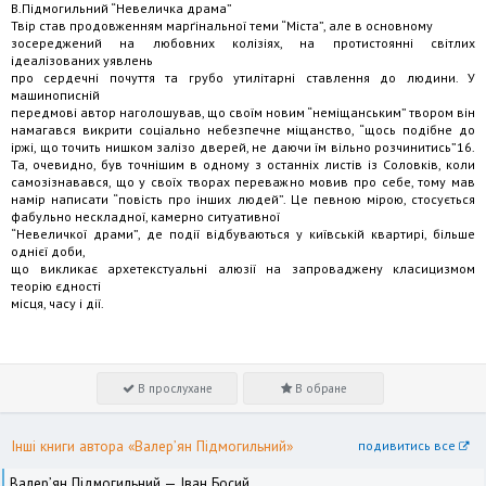
В.Підмогильний “Невеличка драма”
Твір став продовженням марґінальної теми “Міста”, але в основному
зосереджений на любовних колізіях, на протистоянні світлих
ідеалізованих уявлень
про сердечні почуття та грубо утилітарні ставлення до людини. У
машинописній
передмові автор наголошував, що своїм новим “неміщанським” твором він
намагався викрити соціально небезпечне міщанство, “щось подібне до
іржі, що точить нишком залізо дверей, не даючи їм вільно розчинитись”16.
Та, очевидно, був точнішим в одному з останніх листів із Соловків, коли
самозізнавався, що у своїх творах переважно мовив про себе, тому мав
намір написати “повість про інших людей”. Це певною мірою, стосується
фабульно нескладної, камерно ситуативної
“Невеличкої драми”, де події відбуваються у київській квартирі, більше
однієї доби,
що викликає архетекстуальні алюзії на запроваджену класицизмом
теорію єдності
місця, часу і дії.
В прослухане
В обране
Інші книги автора «Валер’ян Підмогильний»
подивитись все
Валер’ян Підмогильний — Іван Босий