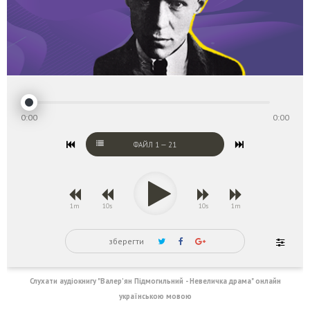
0:00
0:00
ФАЙЛ
1
—
21
1m
10s
10s
1m
зберегти
Слухати аудіокнигу "Валер’ян Підмогильний - Невеличка драма" онлайн
українською мовою