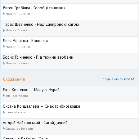
Євген Гребінка - Горобці та вишня
Максим Тимченко
Тарас Шевченко - Над Дніпровою сагою
Максим Тимченко
Леся Українка - Конвалія
Максим Тимченко
Борис Грінченко - Під тихими вербами
Максим Тимченко
Схожі книги
подивитись все
Ліна Костенко — Маруся Чурай
Тетяна Гончарова
Оксана Кришталева — Смак грибної юшки
Ірина Мінська
Андрій Чайковський - Сагайдачний
Олександр Ролдугін