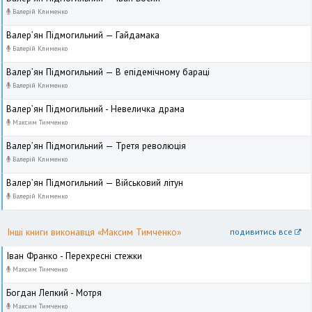
Валерій Клименко
Валер’ян Підмогильний — Гайдамака
Валерій Клименко
Валер’ян Підмогильний — В епідемічному бараці
Валерій Клименко
Валер’ян Підмогильний - Невеличка драма
Максим Тимченко
Валер’ян Підмогильний — Третя революція
Валерій Клименко
Валер’ян Підмогильний — Військовий літун
Валерій Клименко
Інші книги виконавця «Максим Тимченко»
подивитись все
Іван Франко - Перехресні стежки
Максим Тимченко
Богдан Лепкий - Мотря
Максим Тимченко