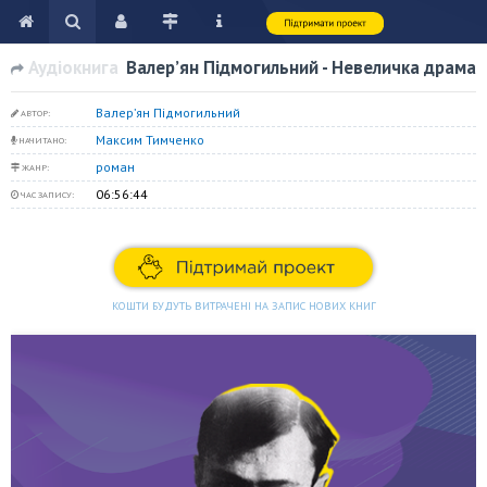
Аудіокнига
Валер’ян Підмогильний - Невеличка драма
Валер’ян Підмогильний
АВТОР:
Максим Тимченко
НАЧИТАНО:
роман
ЖАНР:
06:56:44
ЧАС ЗАПИСУ:
КОШТИ БУДУТЬ ВИТРАЧЕНІ НА ЗАПИС НОВИХ КНИГ