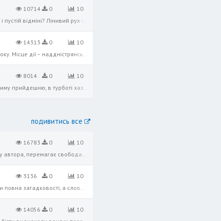
10714
0
10
Вона зійшла до моря. Хто вона, Навіть самій їй байдуже віднині. ...Хіба ж не всі ми - єдності луна В скороминущій і пустій відміні? Лінивий рух - і ось під ноги ліг Прозорий вінчик - кинута намітка, І на стрункім стеблі високих ні
14313
0
10
Події, про які йде мова в одній із перших повістей А. Чайковського – «Олюнька» – розгортаються в серпні 1856 року. Місце дії – наддністрянське село Пишнівці, що «на дві милі нижче Самбора», та сама Гординя,де автор провів свої дит
8014
0
10
Ось вона, молодість року! Природи лице оновилось; Радо підняв хлібороб звичної праці тягар. Передбачаючи зиму прийдешню, в турботі хазяйській, Саду пильнує свого, ниви свої засіва. Скажеш, щасливий оратай. Але щасливіший од нього,
подивитись все
16783
0
10
Для ліричного героя воля — найбільше багатство, найвища цінність. У про­тиставленні золота і свободи, на думку автора, перемагає свобода. Уособ­ленням вільної людини, яка змогла подарувати надію на волю українцям, є Б. Хмельницьки
3136
0
10
Галя Тельнюк — поетеса, співачка, драматургиня, учасниця вокального дуету «Сестри Тельнюк». Творчість поетеси повна загадковості, а словесні сплетіння все більше затягують у вир думок і роздумів.
14056
0
10