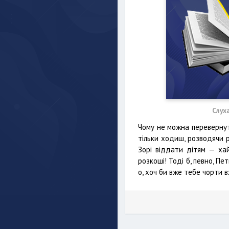
Слух
Чому не можна перевернут
тільки ходиш, розводячи р
Зорі віддати дітям — хай
розкоші! Тоді б, певно, Пе
о, хоч би вже тебе чорти 