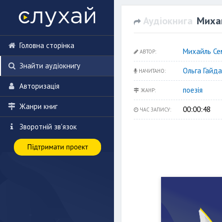
Аудіокнига
Миха
Головна сторінка
Михайль Се
АВТОР:
Знайти аудіокнигу
Ольга Гайд
НАЧИТАНО:
Авторизація
поезія
ЖАНР:
Жанри книг
00:00:48
ЧАС ЗАПИСУ:
Зворотній зв'язок