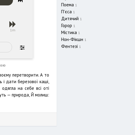
Поема
1
П'єса
1
Дитячий
1
Горор
1
s
1m
Містика
1
Нон-Фікшн
1
Фентезі
1
вою
воєму перетворити. А то
ь і дати березової каші,
 одягла на себе всі оті
вуть — природа, Й молиш: