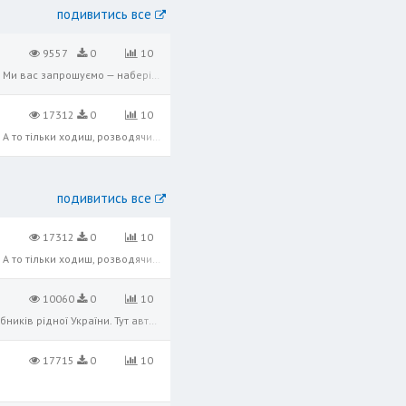
подивитись все
9557
0
10
Ви знаєте? Прекрасний краєвид з гори Батиєвої. Ви, певне, не були там ніколи? Не гуляли по сніго-білому полю? Ми вас запрошуємо — наберіться бажання сміливого і приходьте до нас. У нас тут доволі весело. Звичайно, до нас не заходя
17312
0
10
Чому не можна перевернути світ? Щоб поставити все догори ногами? Це було б краще. По-своєму перетворити. А то тільки ходиш, розводячи руками. Але хто мені заперечить перевернути світ? Місяця стягн'уть і дати березової каші, Зорі в
подивитись все
17312
0
10
Чому не можна перевернути світ? Щоб поставити все догори ногами? Це було б краще. По-своєму перетворити. А то тільки ходиш, розводячи руками. Але хто мені заперечить перевернути світ? Місяця стягн'уть і дати березової каші, Зорі в
10060
0
10
В творі присутнє зображення боротьби запорожців під керівництвом І. Сулими проти турецьких, польських загарбників рідної України. Тут автор уславлює мужність, сміливість, винахідливість. Жанр твору: історична, соціально-психологіч
17715
0
10