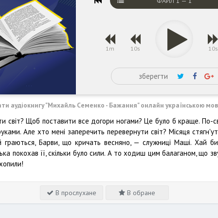
ФАЙЛ
1
—
1
1m
10s
10
зберегти
ати аудіокнигу "Михайль Семенко - Бажання" онлайн українською мо
и світ? Щоб поставити все догори ногами? Це було б краще. По-с
уками. Але хто мені заперечить перевернути світ? Місяця стягн'ут
 граються, Барви, що кричать весняно, — служниці Маші. Хай би
тька покохав її, скільки було сили. А то ходиш цим балаганом, що з
вхопили!
В прослухане
В обране