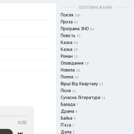
ПОПУЛЯРНІ ЖАНРИ
Поезія
165
Проза
61
Програма ЗНО
61
Повість
37
Казка
34
Казка
29
Роман
25
Оповідання
18
Новела
16
Поема
14
Вірші Від Кварталу
13
Пісня
11
Сучасна Література
11
Балада
7
Драма
4
Байка
3
0:00
П’єса
2
Дума
2