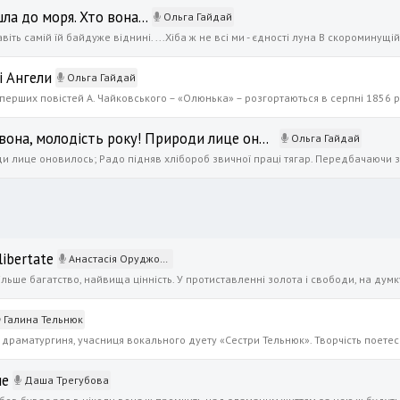
ла до моря. Хто вона...
Ольга Гайдай
і Ангели
Ольга Гайдай
Григорій Сковорода - Ось вона, молодість року! Природи лице оновилось...
Ольга Гайдай
ibertate
Анастасія Оруджова
Галина Тельнюк
не
Даша Трегубова