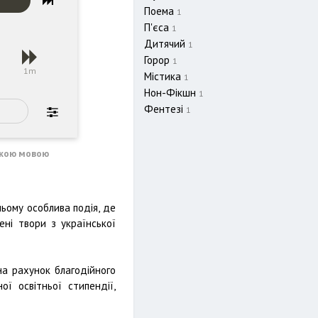
Поема
1
П'єса
1
Дитячий
1
Горор
1
s
1m
Містика
1
Нон-Фікшн
1
Фентезі
1
ською мовою
ньому особлива подія, де
ені твори з української
на рахунок благодійного
ї освітньої стипендії,