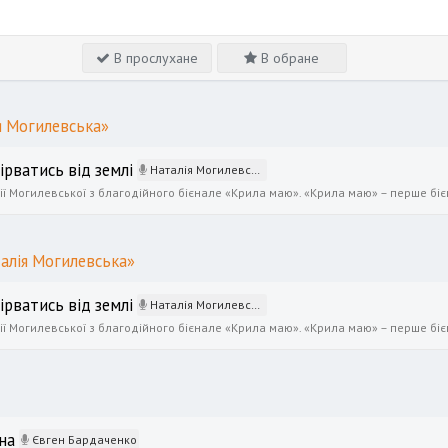
В прослухане
В обране
я Могилевська»
ірватись від землі
Наталія Могилевська
талія Могилевська»
ірватись від землі
Наталія Могилевська
на
Євген Бардаченко