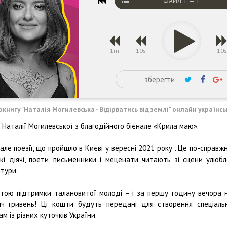
ФАЙЛ
1
—
1
1m
10s
10
зберегти
окнигу "Наталія Могилевська - Відірватись від землі" онлайн україн
і Наталії Могилевської з благодійного бієнале «Крила маю».
ле поезiï, що пройшло в Києві у вересні 2021 року . Це по-справж
ькі діячі, поети, письменники і меценати читають зі сцени улюбл
атури.
тою підтримки талановитої молоді – і за першу годину вечора 
 гривень! Ці кошти будуть передані для створення спеціально
 із різних куточків України.