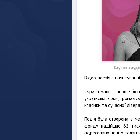
Слухати ауді
Відео-поезія в начитуванн
«Крила маю» – перше бiєна
українські зірки, громадс
класики та сучасної літер
Подія була створена з ме
фонду надійшло 62 тисяч
адресованої юним талантам