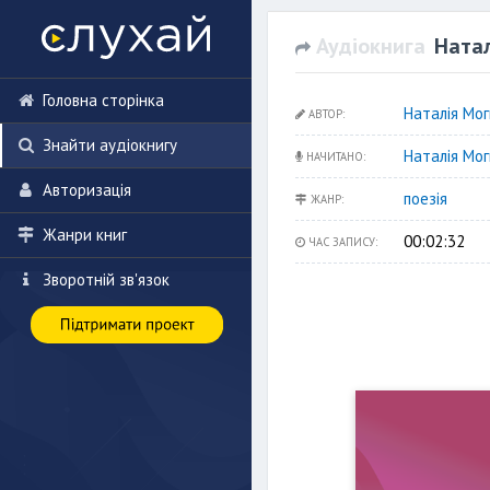
Аудіокнига
Натал
Головна сторінка
Наталія Мо
АВТОР:
Знайти аудіокнигу
Наталія Мо
НАЧИТАНО:
Авторизація
поезія
ЖАНР:
Жанри книг
00:02:32
ЧАС ЗАПИСУ:
Зворотній зв'язок