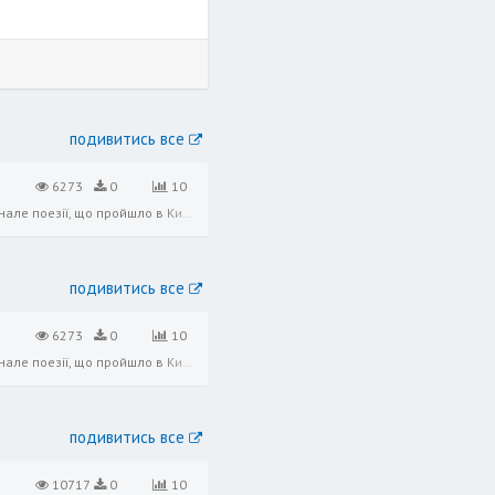
подивитись все
6273
0
10
Відео-поезія в начитуванні Наталії Могилевської з благодійного бієнале «Крила маю». «Крила маю» – перше бiєнале поезiï, що пройшло в Києві у вересні 2021 року . Це по-справжньому особлива подія, де українські зірки, громадські дія
подивитись все
6273
0
10
Відео-поезія в начитуванні Наталії Могилевської з благодійного бієнале «Крила маю». «Крила маю» – перше бiєнале поезiï, що пройшло в Києві у вересні 2021 року . Це по-справжньому особлива подія, де українські зірки, громадські дія
подивитись все
10717
0
10