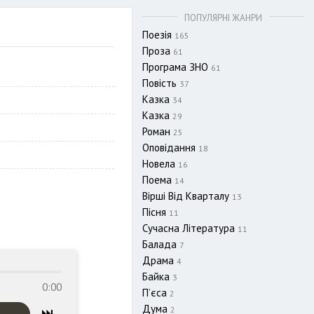
ПОПУЛЯРНІ ЖАНРИ
Поезія
165
Проза
61
Програма ЗНО
61
Повість
37
Казка
34
Казка
29
Роман
25
Оповідання
18
Новела
16
Поема
14
Вірші Від Кварталу
13
Пісня
11
Сучасна Література
11
Балада
7
Драма
4
Байка
3
0:00
П’єса
2
Дума
2