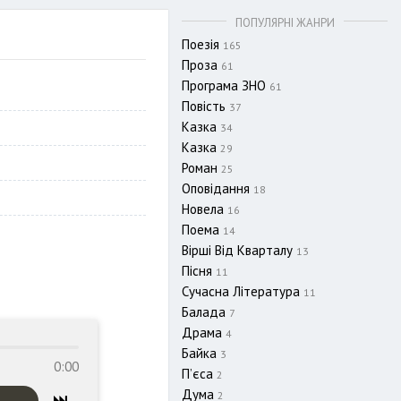
ПОПУЛЯРНІ ЖАНРИ
Поезія
165
Проза
61
Програма ЗНО
61
Повість
37
Казка
34
Казка
29
Роман
25
Оповідання
18
Новела
16
Поема
14
Вірші Від Кварталу
13
Пісня
11
Сучасна Література
11
Балада
7
Драма
4
Байка
3
0:00
П’єса
2
Дума
2