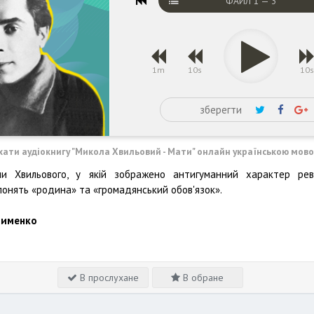
ФАЙЛ
1
—
3
1m
10s
10
зберегти
хати аудіокнигу "Микола Хвильовий - Мати" онлайн українською мов
 Хвильового, у якій зображено антигуманний характер рево
понять «родина» та «громадянський обов'язок».
лименко
В прослухане
В обране