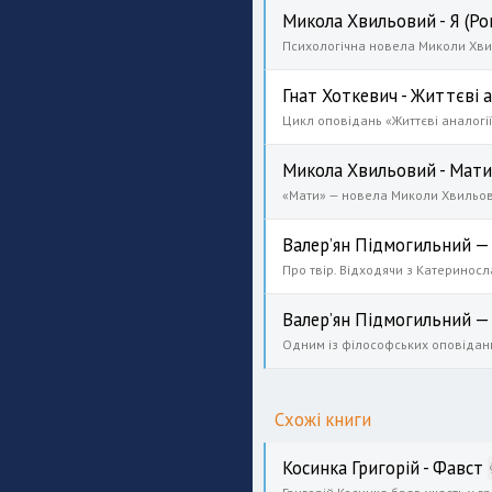
Микола Хвильовий - Я (Р
Гнат Хоткевич - Життєві а
Микола Хвильовий - Мати
Валер’ян Підмогильний —
Валер’ян Підмогильний — І
Схожі книги
Косинка Григорій - Фавст