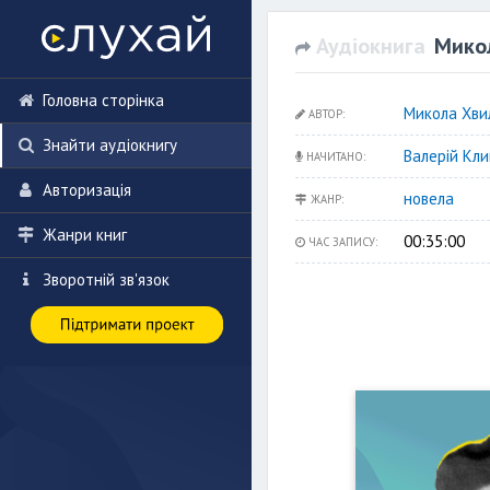
Аудіокнига
Мико
Головна сторінка
Микола Хви
АВТОР:
Знайти аудіокнигу
Валерій Кл
НАЧИТАНО:
Авторизація
новела
ЖАНР:
Жанри книг
00:35:00
ЧАС ЗАПИСУ:
Зворотній зв'язок