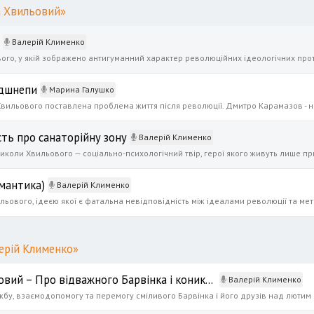
а Хвильовий»
Валерій Клименко
ьдшнепи
Марина Галушко
ть про санаторійну зону
Валерій Клименко
омантика)
Валерій Клименко
лерій Клименко»
Богдан Чалий, Павло Глазовий – Про відважного Барвінка і коника Дзвоника
Валерій Клименко