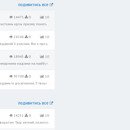
подивитись все
14471
0
10
«Мати» — новела Миколи Хвильового, у якій зображено антигуманний характер революційних ідеологічних протистоянь крізь призму понять «родина» та «громадянський обов'язок». Автор озвучки: Валерій Клименко
24246
0
10
У романі «Вальдшнепи» Миколи Хвильового поставлена проблема життя після революції. Дмитро Карамазов - недавній її учасник. Він є представником тієї романтичної молоді, яка й духовно формувалася під час революції. Крах ідеалів прив
18945
0
10
«Повість про санаторійну зону» Миколи Хвильового — соціально-психологічний твір, герої якого живуть лише примарними надіями на майбутнє і на відродження нації, однак, ці надії з кожним днем віддаляються. Тут постає ціла галерея за
95700
0
10
Психологічна новела Миколи Хвильового, ідеєю якої є фатальна невідповідність між ідеалами революції та методами їх досягнення. У творі засуджується більшовицький революційний фанатизм. Автор розкриває психологію мрійників, романти
подивитись все
14251
0
10
Весела віршована казка про дружбу, взаємодопомогу та перемогу сміливого Барвінка і його друзів над лютим ворогом. Твір легкий, позитивний, а також повчальний. Не дивно, що ця захоплива казка одна з найулюбленіших серед дітлахів. А