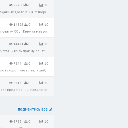
95700
0
10
Психологічна новела Миколи Хвильового, ідеєю якої є фатальна невідповідність між ідеалами революції та методами їх досягнення. У творі засуджується більшовицький революційний фанатизм. Автор розкриває психологію мрійників, романти
14395
0
10
Цикл оповідань «Життєві аналогії» містить унікальні новели Гната Хоткевича про життя українського суспільства початку ХХ ст. Книжка має розділи, кожен з яких складається із двох частин — «зооморфної» та «антропоморфної». Перша зад
14471
0
10
«Мати» — новела Миколи Хвильового, у якій зображено антигуманний характер революційних ідеологічних протистоянь крізь призму понять «родина» та «громадянський обов'язок». Автор озвучки: Валерій Клименко
7844
0
10
Про твір. Відходячи з Катеринослава, армія УНР поповнюється двома гімназистами. Перший прагне здобути зброю і скоро тікає з лав, інший, перейнятий власною нікчемністю, лишається і потрапляє у більшовицький полон. Від тоді його пов
8712
0
10
Одним із філософських оповідань автора є «Історія пані Ївги» (1923), де на кількох сторінках вміщена трагічна доля представниці поваленого панства. В оповіданні Валер’ян Підмогильний реалістично відтворив складну ситуацію взаємин
подивитись все
9783
0
10