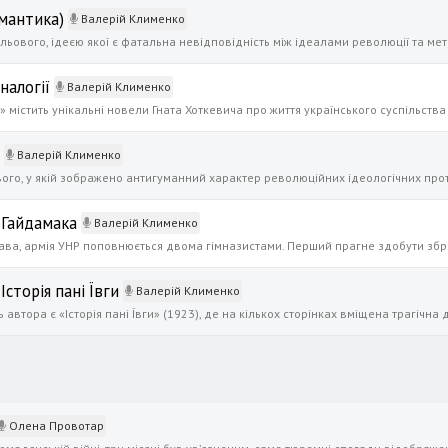
омантика)
Валерій Клименко
налогії
Валерій Клименко
Валерій Клименко
 Гайдамака
Валерій Клименко
сторія пані Ївги
Валерій Клименко
Олена Провотар