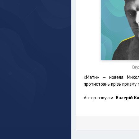
Слу
«Мати» — новела Миколи
протистоянь крізь призму 
Автор озвучки:
Валерій К