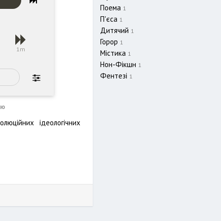
Поема
1
П'єса
1
Дитячий
1
Горор
1
s
1m
Містика
1
Нон-Фікшн
1
Фентезі
1
ою
люційних ідеологічних