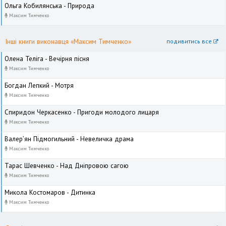
Ольга Кобилянська - Природа
Максим Тимченко
Інші книги виконавця «Максим Тимченко»
подивитись все
Олена Теліга - Вечірня пісня
Максим Тимченко
Богдан Лепкий - Мотря
Максим Тимченко
Спиридон Черкасенко - Пригоди молодого лицаря
Максим Тимченко
Валер’ян Підмогильний - Невеличка драма
Максим Тимченко
Тарас Шевченко - Над Дніпровою сагою
Максим Тимченко
Микола Костомаров - Дитинка
Максим Тимченко