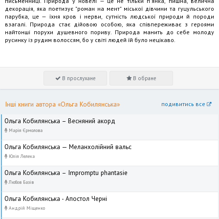
письменниці. Природа у новелі — це не тільки п'янка, пишна, велична
декорація, яка поетизує "роман на мент" міської дівчини та гуцульського
парубка, це — їхня кров і нерви, сутність людської природи й породи
взагалі. Природа стає дійовою особою, яка співпереживає з героями
найтонші порухи душевного пориву. Природа манить до себе молоду
русинку із рудим волоссям, бо у світі людей їй було нецікаво.
В прослухане
В обране
Інші книги автора «Ольга Кобилянська»
подивитись все
Ольга Кобилянська – Весняний акорд
Марія Єрмолова
Ольга Кобилянська — Меланхолійний вальс
Юлія Лелека
Ольга Кобилянська – Impromptu phantasie
Любов Базів
Ольга Кобилянська - Апостол Черні
Андрій Міщенко