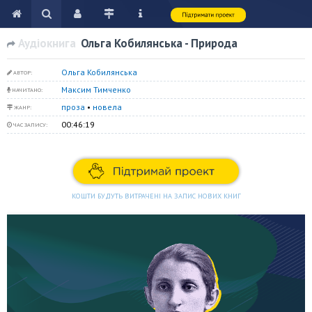
Аудіокнига
Ольга Кобилянська - Природа
Ольга Кобилянська
АВТОР:
Максим Тимченко
НАЧИТАНО:
проза
•
новела
ЖАНР:
00:46:19
ЧАС ЗАПИСУ:
КОШТИ БУДУТЬ ВИТРАЧЕНІ НА ЗАПИС НОВИХ КНИГ