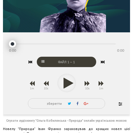
0:00
0:00
ФАЙЛ
1
—
1
1m
10s
10s
1m
зберегти
Слухати аудіокнигу "Ольга Кобилянська - Природа" онлайн українською мовою
Новелу "Природа" Іван Франко зараховував до кращих новел цієї